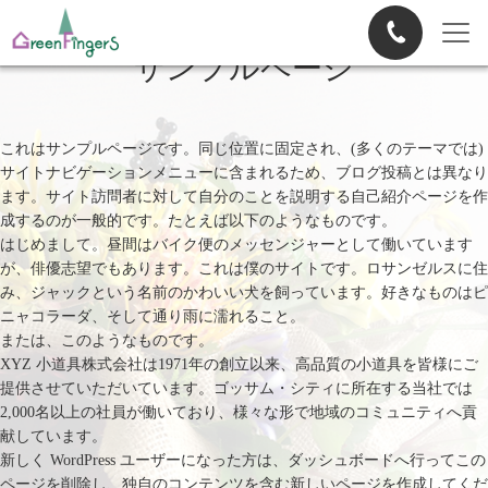
サンプルページ
これはサンプルページです。同じ位置に固定され、(多くのテーマでは)
サイトナビゲーションメニューに含まれるため、ブログ投稿とは異なり
ます。サイト訪問者に対して自分のことを説明する自己紹介ページを作
成するのが一般的です。たとえば以下のようなものです。
はじめまして。昼間はバイク便のメッセンジャーとして働いています
が、俳優志望でもあります。これは僕のサイトです。ロサンゼルスに住
み、ジャックという名前のかわいい犬を飼っています。好きなものはピ
ニャコラーダ、そして通り雨に濡れること。
または、このようなものです。
XYZ 小道具株式会社は1971年の創立以来、高品質の小道具を皆様にご
提供させていただいています。ゴッサム・シティに所在する当社では
2,000名以上の社員が働いており、様々な形で地域のコミュニティへ貢
献しています。
新しく WordPress ユーザーになった方は、
ダッシュボード
へ行ってこの
ページを削除し、独自のコンテンツを含む新しいページを作成してくだ