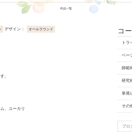
作品一覧
デザイン：
ン
オールラウンド
コ
トラ
ベー
師範
ます。
研究
単発
その
カム、ユーカリ