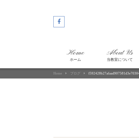
Home
About Us
ホーム
当教室について
Home
ブログ
f592428b27afaad907581d3e7030