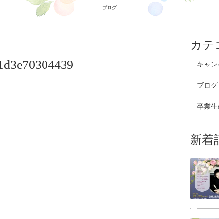
ブログ
カテ
1d3e70304439
キャン
ブログ
卒業生
新着